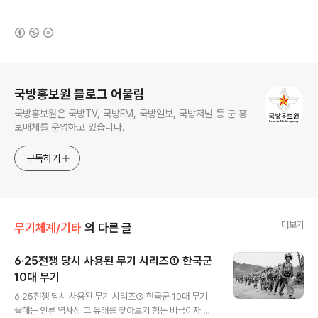
(새창열림)
로그 정보
국방홍보원 블로그 어울림
국방홍보원은 국방TV, 국방FM, 국방일보, 국방저널 등 군 홍
보매체를 운영하고 있습니다.
구독하기
더보기
무기체계/기타
의 다른 글
6·25전쟁 당시 사용된 무기 시리즈① 한국군
10대 무기
글 내용
6·25전쟁 당시 사용된 무기 시리즈① 한국군 10대 무기
올해는 인류 역사상 그 유래를 찾아보기 힘든 비극이자 우