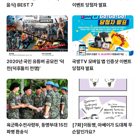
음식) BEST 7
이벤트 당첨자 발표
2020년 국민 유튜버 공모전 ‘덕
국방TV 모바일 앱 인증샷 이벤트
전(덕후들의 전쟁)’
당첨자 발표
육군특수전사령부, 동명부대 15진
[7화]이등병, 아쎄이가 도대체 무
파병 환송식
슨말인가요?