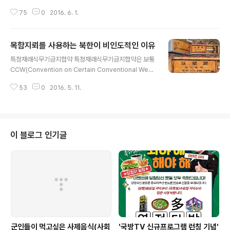
리민족에게 지울 수 없는 깊은 상처를 남긴 6·25전쟁이 발
75
0
2016. 6. 1.
발한지 66주년이 되는 해이다. 세계 최초의 이념전쟁이기
도 했던 6·25 전쟁은 공산주의에 분연히 저항하는 대한민
국 자유민주주의 수호의 강력한 의지였으며, 당시 우리 젊
목함지뢰를 사용하는 북한이 비인도적인 이유
은 용사들의 엄청난 희생이 있었기에 우리는 오늘 평화를
글 내용
만끽하며 살고 있다. 오늘은 6·25당시 우리 국군에 의해
특정재래식무기금지협약 특정재래식무기금지협약은 보통
사용되었던 10대 무기를 알아보며 그날의 우리 국군을 느
CCW(Convention on Certain Conventional Weap
껴보자. ➀ M-1 Garand 소총 미국에서 개발된 M-1 Gar
ons)라고 불리며, 과도한 상해 또는 무차별적 효과를 초래
and 소총은 세계 최초로 대량배치에 성공한 반자동 소총
53
0
2016. 5. 11.
할 수 있는 특정 재래식 무기의 사용금지 및 제한에 관한 협
이다. 제2차 세계대전에서 대활약했으며, 6·25전쟁에서도
약으로 '비인도적 재래식 무기 금지협약'이라고도 한다. C
역시 빛나는 활약을 ..
CW는 X-ray로 탐지 불가능한 파편무기 사용금지(제1의
정서), 지뢰 및 부비트랩 사용금지(제2의정서), 화염무기
사용금지(제3의정서), 실명(失明) 레이저무기 사용금지
이 블로그 인기글
(제4의정서) 등 4개 의정서로 구성되며 이중 2개 이상을
채택하면 정식 회원국이 될 수 있다. CCW는 1980년에
체결되었고, 1983년 12월 발효됐으며, 2001년 현재 미
국 중국 일본 러시아 등 84개국이 가입해 있다. 문제가 되
는..
군인들이 먹고싶은 사제음식(사회
'국방TV 신규프로그램 런칭 기념'