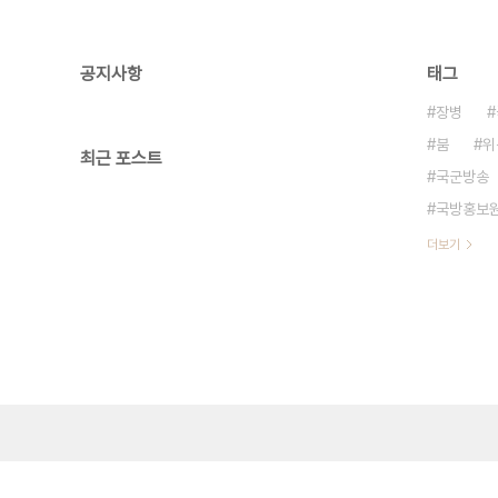
공지사항
태그
장병
붐
위
최근 포스트
국군방송
국방홍보
더보기