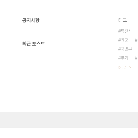
공지사항
태그
특전사
육군
최근 포스트
국방부
무기
더보기