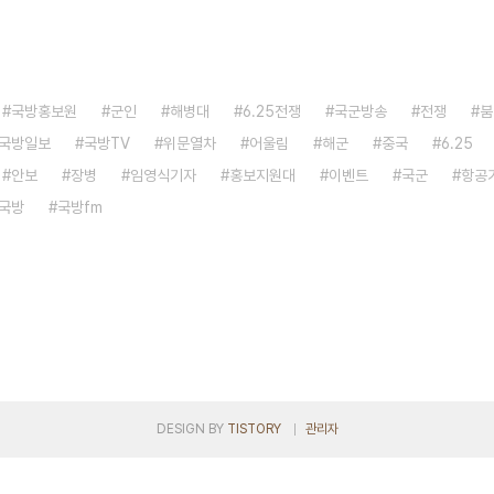
국방홍보원
군인
해병대
6.25전쟁
국군방송
전쟁
붐
국방일보
국방TV
위문열차
어울림
해군
중국
6.25
안보
장병
임영식기자
홍보지원대
이벤트
국군
항공
국방
국방fm
DESIGN BY
TISTORY
관리자