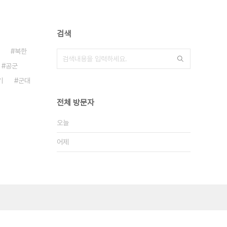
검색
북한
공군
기
군대
전체 방문자
오늘
어제