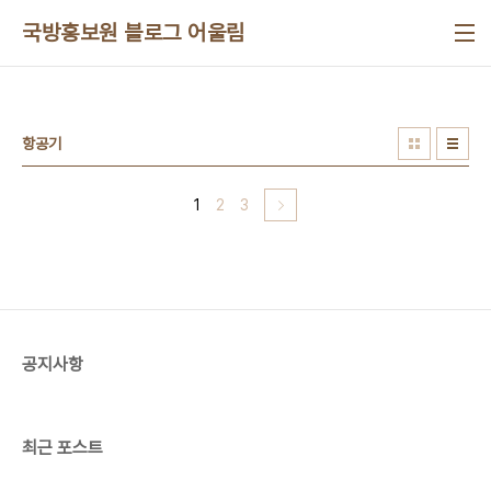
본문 바로가기
국방홍보원 블로그 어울림
항공기
1
2
3
공지사항
최근 포스트