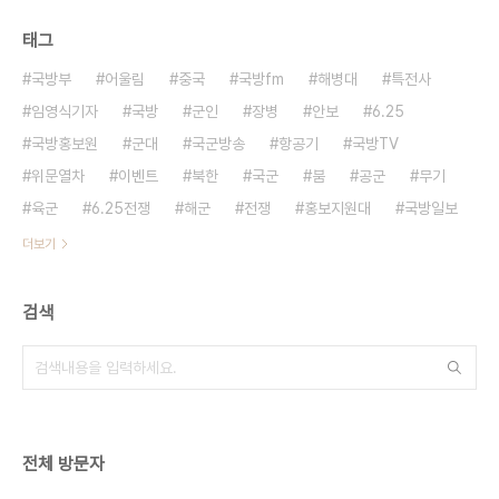
태그
국방부
어울림
중국
국방fm
해병대
특전사
임영식기자
국방
군인
장병
안보
6.25
국방홍보원
군대
국군방송
항공기
국방TV
위문열차
이벤트
북한
국군
붐
공군
무기
육군
6.25전쟁
해군
전쟁
홍보지원대
국방일보
더보기
검색
전체 방문자