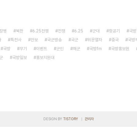
장병
북한
6.25전쟁
전쟁
6.25
군대
항공기
국방
자
특전사
안보
국군방송
국군
위문열차
중국
국방
국방
무기
이벤트
군인
해군
국방fm
국방홍보원
군
국방일보
홍보지원대
DESIGN BY
TISTORY
관리자