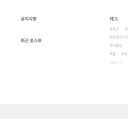
공지사항
태그
육군
임영식기
최근 포스트
어울림
붐
공
더보기