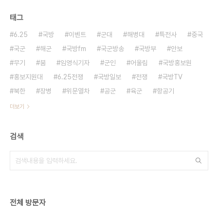
태그
6.25
국방
이벤트
군대
해병대
특전사
중국
국군
해군
국방fm
국군방송
국방부
안보
무기
붐
임영식기자
군인
어울림
국방홍보원
홍보지원대
6.25전쟁
국방일보
전쟁
국방TV
북한
장병
위문열차
공군
육군
항공기
더보기
검색
전체 방문자