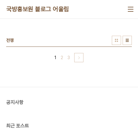
본문 바로가기
국방홍보원 블로그 어울림
전쟁
1
2
3
공지사항
최근 포스트