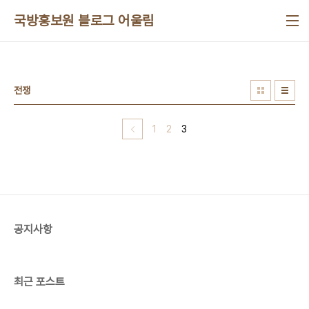
본문 바로가기
국방홍보원 블로그 어울림
전쟁
1
2
3
공지사항
최근 포스트