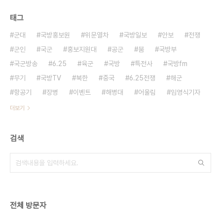
태그
군대
국방홍보원
위문열차
국방일보
안보
전쟁
군인
국군
홍보지원대
공군
붐
국방부
국군방송
6.25
육군
국방
특전사
국방fm
무기
국방TV
북한
중국
6.25전쟁
해군
항공기
장병
이벤트
해병대
어울림
임영식기자
더보기
검색
전체 방문자