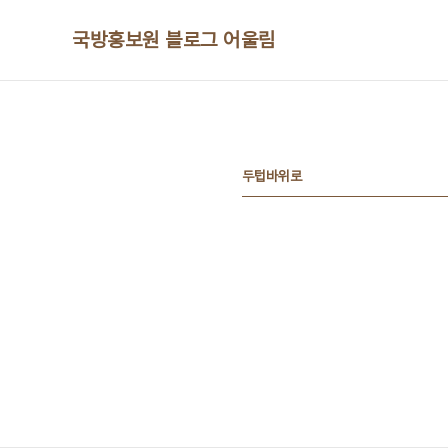
본문 바로가기
국방홍보원 블로그 어울림
두텁바위로