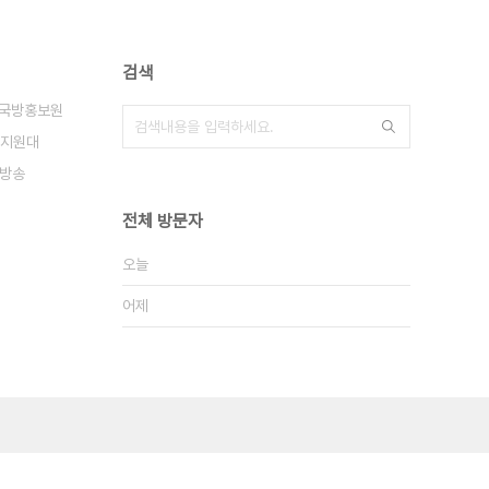
검색
국방홍보원
지원대
방송
전체 방문자
오늘
어제