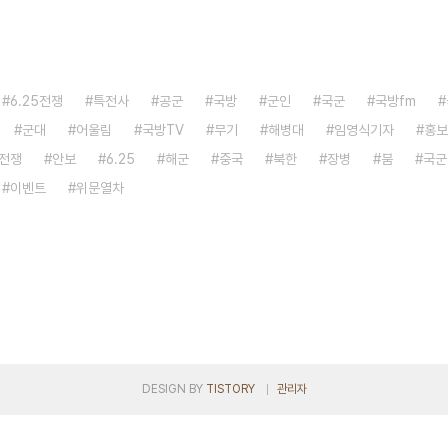
6.25전쟁
특전사
공군
국방
군인
국군
국방fm
군대
어울림
국방TV
무기
해병대
임영식기자
홍보
전쟁
안보
6.25
해군
중국
북한
장병
붐
국군
이벤트
위문열차
DESIGN BY
TISTORY
관리자