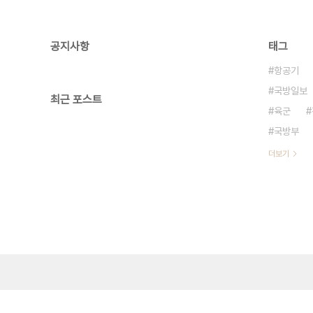
공지사항
태그
항공기
국방일보
최근 포스트
육군
국방부
더보기