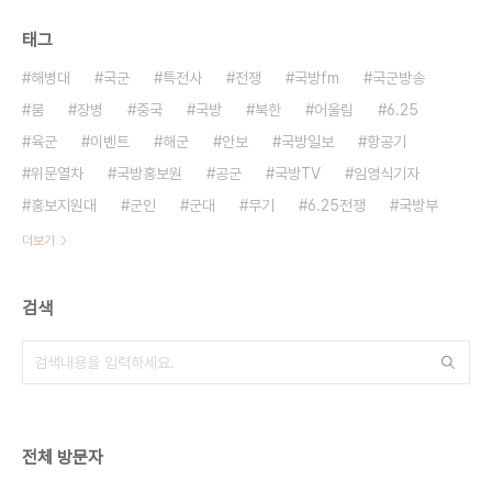
태그
해병대
국군
특전사
전쟁
국방fm
국군방송
붐
장병
중국
국방
북한
어울림
6.25
육군
이벤트
해군
안보
국방일보
항공기
위문열차
국방홍보원
공군
국방TV
임영식기자
홍보지원대
군인
군대
무기
6.25전쟁
국방부
더보기
검색
전체 방문자