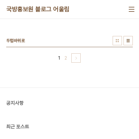
본문 바로가기
국방홍보원 블로그 어울림
두텁바위로
1
2
공지사항
최근 포스트