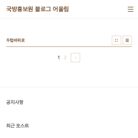
본문 바로가기
국방홍보원 블로그 어울림
두텁바위로
1
2
공지사항
최근 포스트