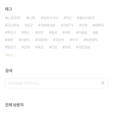
태그
6.25전쟁
6.25
임영식기자
국군
홍보지원대
국군방송
공군
국방홍보원
국방TV
전쟁
해병대
특전사
해군
군인
중국
국방
어울림
붐
북한
이벤트
국방fm
국방부
무기
위문열차
항공기
군대
육군
안보
장병
국방일보
더보기
검색
전체 방문자