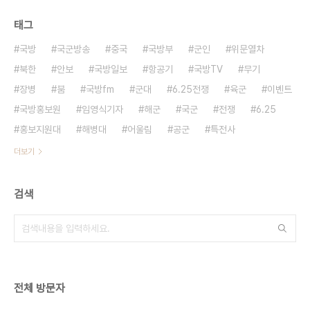
태그
국방
국군방송
중국
국방부
군인
위문열차
북한
안보
국방일보
항공기
국방TV
무기
장병
붐
국방fm
군대
6.25전쟁
육군
이벤트
국방홍보원
임영식기자
해군
국군
전쟁
6.25
홍보지원대
해병대
어울림
공군
특전사
더보기
검색
전체 방문자