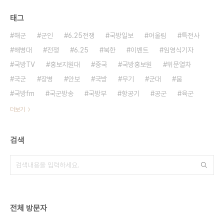
태그
해군
군인
6.25전쟁
국방일보
어울림
특전사
해병대
전쟁
6.25
북한
이벤트
임영식기자
국방TV
홍보지원대
중국
국방홍보원
위문열차
국군
장병
안보
국방
무기
군대
붐
국방fm
국군방송
국방부
항공기
공군
육군
더보기
검색
전체 방문자