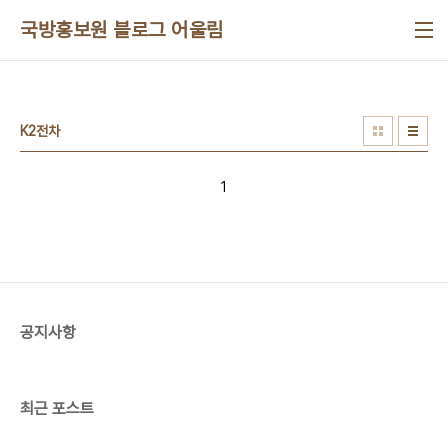
본문 바로가기
국방홍보원 블로그 어울림
K2전차
1
공지사항
최근 포스트