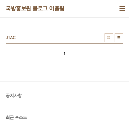
본문 바로가기
국방홍보원 블로그 어울림
JTAC
1
공지사항
최근 포스트