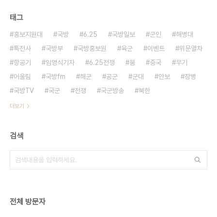
태그
홍보지원대
국방
6.25
국방일보
군인
해병대
특전사
국방부
국방홍보원
육군
이벤트
위문열차
항공기
임영식기자
6.25전쟁
붐
중국
무기
어울림
국방fm
해군
공군
군대
안보
장병
국방TV
국군
전쟁
국군방송
북한
더보기
검색
전체 방문자