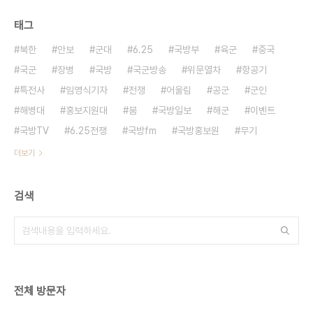
태그
북한
안보
군대
6.25
국방부
육군
중국
국군
장병
국방
국군방송
위문열차
항공기
특전사
임영식기자
전쟁
어울림
공군
군인
해병대
홍보지원대
붐
국방일보
해군
이벤트
국방TV
6.25전쟁
국방fm
국방홍보원
무기
더보기
검색
전체 방문자