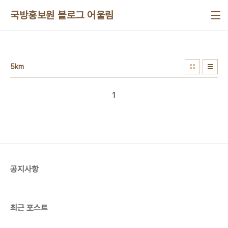
본문 바로가기
국방홍보원 블로그 어울림
5km
1
공지사항
최근 포스트