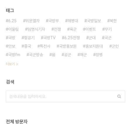
태그
6.25
위문열차
국방부
해병대
국방일보
북한
어울림
임영식기자
전쟁
육군
이벤트
무기
국방
항공기
국방TV
6.25전쟁
군대
국군
안보
중국
특전사
국방홍보원
홍보지원대
군인
국방fm
국군방송
붐
공군
해군
장병
더보기
검색
전체 방문자