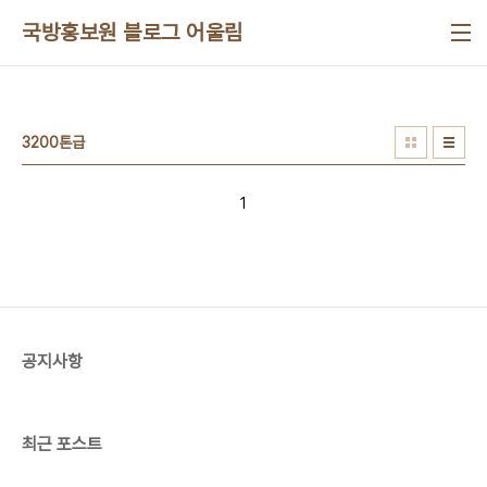
본문 바로가기
국방홍보원 블로그 어울림
3200톤급
1
공지사항
최근 포스트