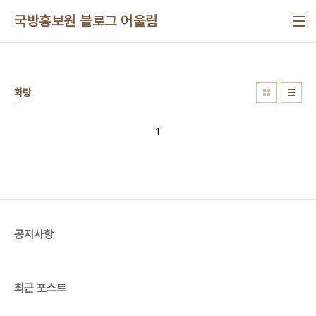
본문 바로가기
국방홍보원 블로그 어울림
화랑
1
공지사항
최근 포스트