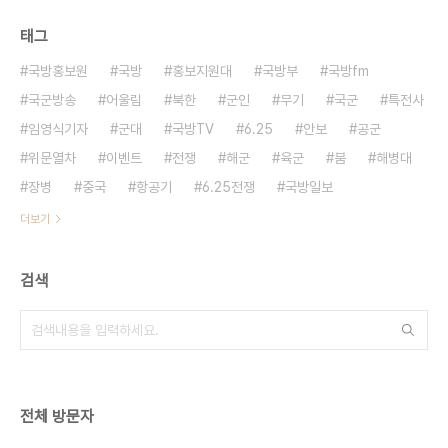
태그
국방홍보원
국방
홍보지원대
국방부
국방fm
국군방송
어울림
북한
군인
무기
국군
특전사
임영식기자
군대
국방TV
6.25
안보
공군
위문열차
이벤트
전쟁
해군
육군
붐
해병대
장병
중국
항공기
6.25전쟁
국방일보
더보기
검색
전체 방문자