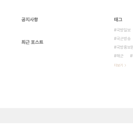
공지사항
태그
국방일보
국군방송
최근 포스트
국방홍보
해군
더보기