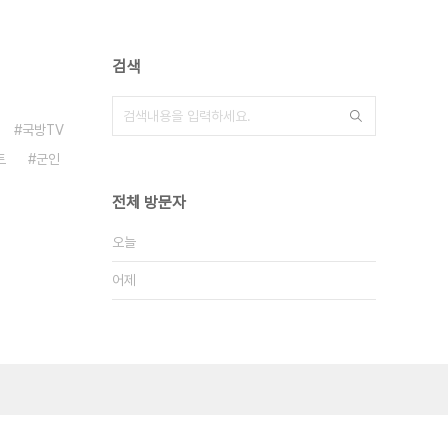
검색
국방TV
트
군인
전체 방문자
오늘
어제