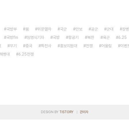
국방부
붐
위문열차
국군
안보
공군
군대
장병
국방fm
임영식기자
국방
항공기
북한
육군
6.25
원
무기
중국
특전사
홍보지원대
전쟁
어울림
이벤
해병대
6.25전쟁
DESIGN BY
TISTORY
관리자