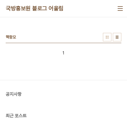
본문 바로가기
국방홍보원 블로그 어울림
핵항모
1
공지사항
최근 포스트