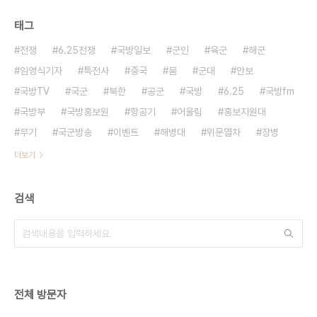
태그
전쟁
6.25전쟁
국방일보
군인
육군
해군
임영식기자
특전사
중국
붐
군대
안보
국방TV
국군
북한
공군
국방
6.25
국방fm
국방부
국방홍보원
항공기
어울림
홍보지원대
무기
국군방송
이벤트
해병대
위문열차
장병
더보기
검색
전체 방문자