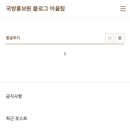
본문 바로가기
국방홍보원 블로그 어울림
항공무기
1
공지사항
최근 포스트