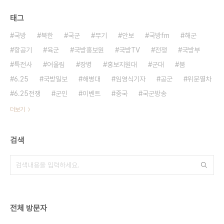
태그
국방
북한
국군
무기
안보
국방fm
해군
항공기
육군
국방홍보원
국방TV
전쟁
국방부
특전사
어울림
장병
홍보지원대
군대
붐
6.25
국방일보
해병대
임영식기자
공군
위문열차
6.25전쟁
군인
이벤트
중국
국군방송
더보기
검색
전체 방문자