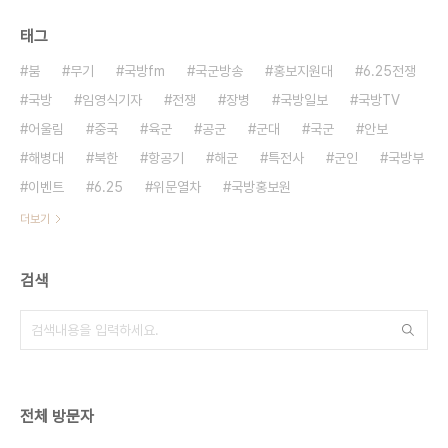
태그
붐
무기
국방fm
국군방송
홍보지원대
6.25전쟁
국방
임영식기자
전쟁
장병
국방일보
국방TV
어울림
중국
육군
공군
군대
국군
안보
해병대
북한
항공기
해군
특전사
군인
국방부
이벤트
6.25
위문열차
국방홍보원
더보기
검색
전체 방문자