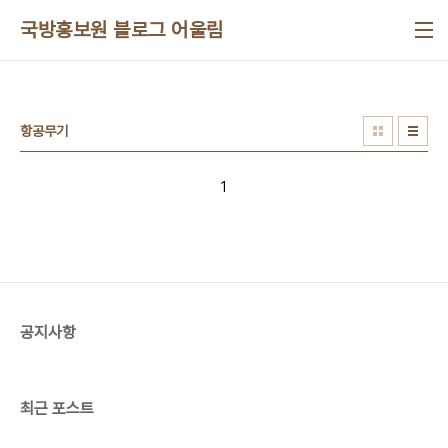
본문 바로가기
국방홍보원 블로그 어울림
항공무기
1
공지사항
최근 포스트