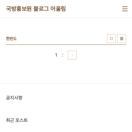
본문 바로가기
국방홍보원 블로그 어울림
한반도
1
2
공지사항
최근 포스트