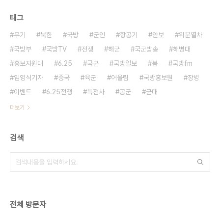
태그
무기
북한
국방
군인
항공기
안보
위문열차
국방부
국방TV
전쟁
해군
국군방송
해병대
홍보지원대
6.25
국군
국방일보
붐
국방fm
임영식기자
중국
육군
어울림
국방홍보원
장병
이벤트
6.25전쟁
특전사
공군
군대
더보기
검색
전체 방문자