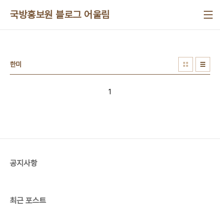
본문 바로가기
국방홍보원 블로그 어울림
한미
1
공지사항
최근 포스트