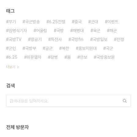
태그
무기
국군방송
6.25전쟁
중국
군대
이벤트
임영식기자
어울림
국방
해병대
육군
해군
국방TV
항공기
특전사
국방fm
국방일보
전쟁
군인
국방부
공군
북한
홍보지원대
국군
6.25
위문열차
장병
붐
안보
국방홍보원
더보기
검색
전체 방문자