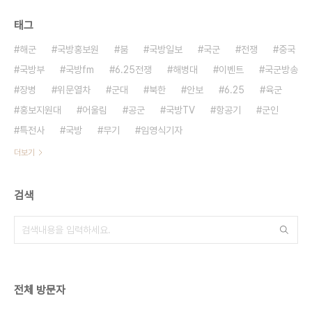
태그
해군
국방홍보원
붐
국방일보
국군
전쟁
중국
국방부
국방fm
6.25전쟁
해병대
이벤트
국군방송
장병
위문열차
군대
북한
안보
6.25
육군
홍보지원대
어울림
공군
국방TV
항공기
군인
특전사
국방
무기
임영식기자
더보기
검색
전체 방문자