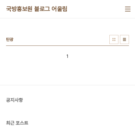
본문 바로가기
국방홍보원 블로그 어울림
탄광
1
공지사항
최근 포스트