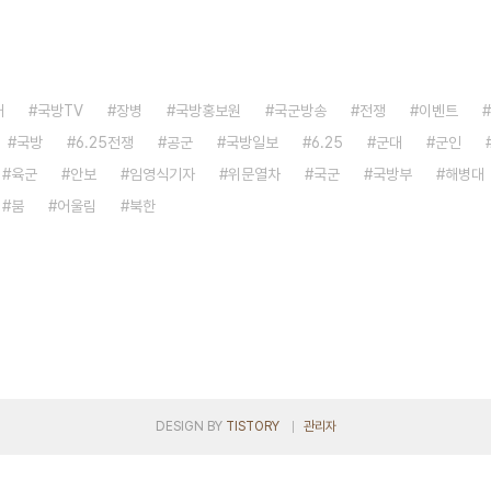
대
국방TV
장병
국방홍보원
국군방송
전쟁
이벤트
국방
6.25전쟁
공군
국방일보
6.25
군대
군인
육군
안보
임영식기자
위문열차
국군
국방부
해병대
붐
어울림
북한
DESIGN BY
TISTORY
관리자