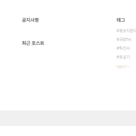
공지사항
태그
홍보지원
국방fm
최근 포스트
특전사
항공기
더보기