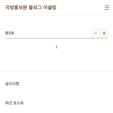
본문 바로가기
국방홍보원 블로그 어울림
철조망
1
공지사항
최근 포스트