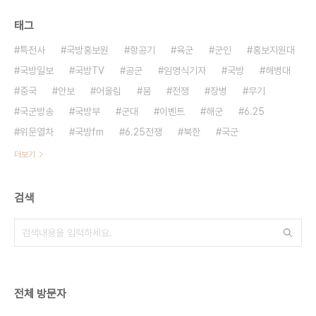
태그
특전사
국방홍보원
항공기
육군
군인
홍보지원대
국방일보
국방TV
공군
임영식기자
국방
해병대
중국
안보
어울림
붐
전쟁
장병
무기
국군방송
국방부
군대
이벤트
해군
6.25
위문열차
국방fm
6.25전쟁
북한
국군
더보기
검색
전체 방문자