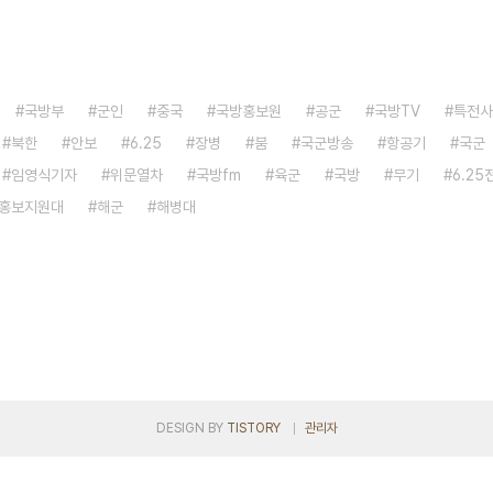
국방부
군인
중국
국방홍보원
공군
국방TV
특전사
북한
안보
6.25
장병
붐
국군방송
항공기
국군
임영식기자
위문열차
국방fm
육군
국방
무기
6.25
홍보지원대
해군
해병대
DESIGN BY
TISTORY
관리자