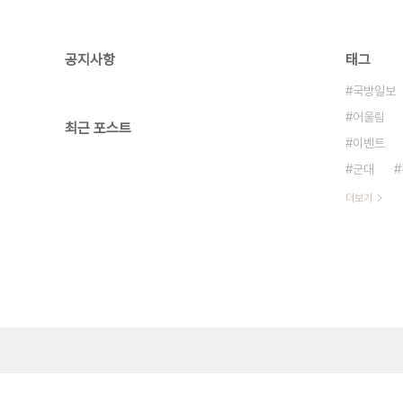
공지사항
태그
국방일보
어울림
최근 포스트
이벤트
군대
더보기