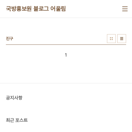
본문 바로가기
국방홍보원 블로그 어울림
진구
1
공지사항
최근 포스트