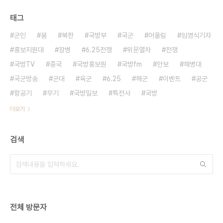
태그
군인
붐
북한
국방부
국군
어울림
임영식기자
홍보지원대
장병
6.25전쟁
위문열차
전쟁
국방TV
중국
국방홍보원
국방fm
안보
해병대
국군방송
군대
육군
6.25
해군
이벤트
공군
항공기
무기
국방일보
특전사
국방
더보기
검색
전체 방문자