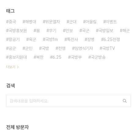
태그
중국
해병대
위문열차
군대
어울림
이벤트
국방홍보원
붐
무기
안보
국군
국방일보
해군
항공기
육군
국방fm
특전사
장병
6.25전쟁
공군
군인
국방
전쟁
임영식기자
국방TV
홍보지원대
북한
6.25
국방부
국군방송
더보기
검색
전체 방문자