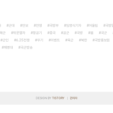
대
군대
안보
전쟁
국방부
임영식기자
어울림
국방
해군
위문열차
항공기
중국
공군
국방
붐
국군
군인
6.25전쟁
무기
이벤트
육군
북한
국방홍보원
해병대
국군방송
DESIGN BY
TISTORY
관리자