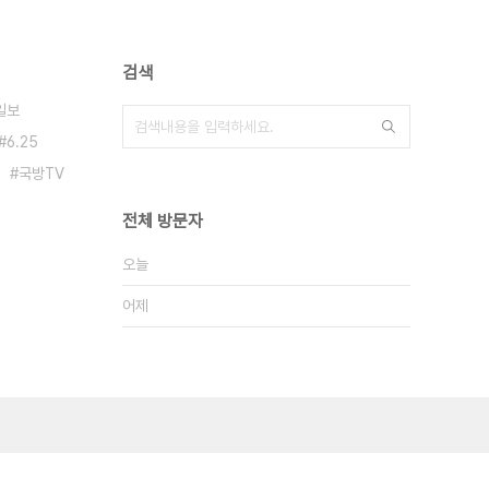
검색
일보
6.25
국방TV
전체 방문자
오늘
어제