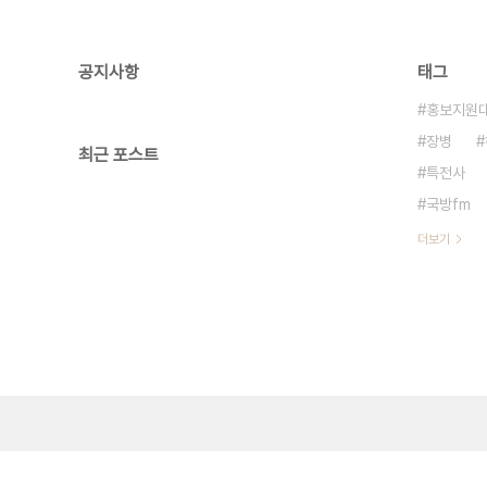
공지사항
태그
홍보지원
장병
최근 포스트
특전사
국방fm
더보기