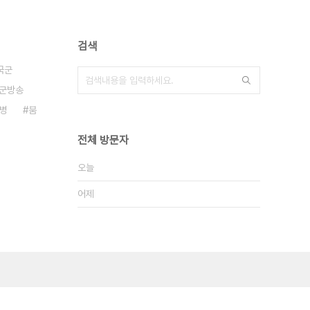
검색
국군
군방송
병
붐
전체 방문자
오늘
어제