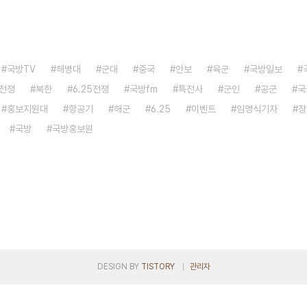
국방TV
해병대
군대
중국
안보
육군
국방일보
전쟁
북한
6.25전쟁
국방fm
특전사
군인
공군
국
홍보지원대
항공기
해군
6.25
이벤트
임영식기자
장
국방
국방홍보원
DESIGN BY
TISTORY
관리자