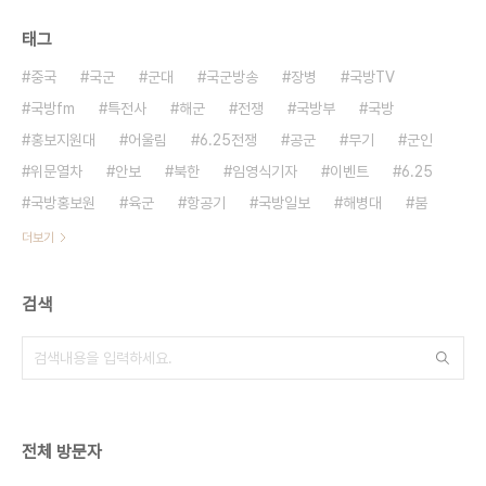
태그
중국
국군
군대
국군방송
장병
국방TV
국방fm
특전사
해군
전쟁
국방부
국방
홍보지원대
어울림
6.25전쟁
공군
무기
군인
위문열차
안보
북한
임영식기자
이벤트
6.25
국방홍보원
육군
항공기
국방일보
해병대
붐
더보기
검색
전체 방문자