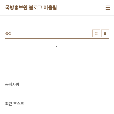
본문 바로가기
국방홍보원 블로그 어울림
정전
1
공지사항
최근 포스트