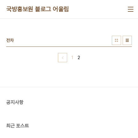
본문 바로가기
국방홍보원 블로그 어울림
전차
1
2
공지사항
최근 포스트