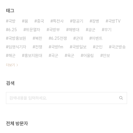
태그
국방
붐
중국
특전사
항공기
장병
국방TV
6.25
위문열차
국방부
해병대
공군
무기
국방홍보원
북한
6.25전쟁
군대
이벤트
임영식기자
전쟁
국방fm
국방일보
군인
국군방송
해군
홍보지원대
국군
육군
어울림
안보
더보기
검색
전체 방문자