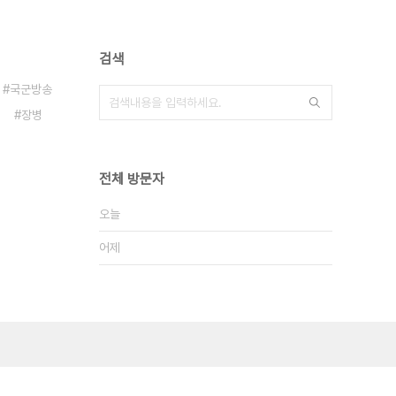
검색
국군방송
장병
전체 방문자
오늘
어제