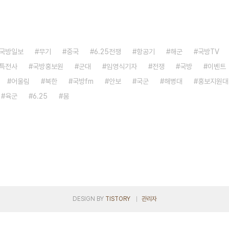
국방일보
무기
중국
6.25전쟁
항공기
해군
국방TV
특전사
국방홍보원
군대
임영식기자
전쟁
국방
이벤트
어울림
북한
국방fm
안보
국군
해병대
홍보지원대
육군
6.25
붐
DESIGN BY
TISTORY
관리자