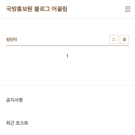
본문 바로가기
국방홍보원 블로그 어울림
임진각
1
공지사항
최근 포스트