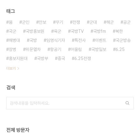
태그
붐
군인
안보
무기
전쟁
군대
해군
공군
국군
국방홍보원
육군
국방TV
국방fm
북한
해병대
국방
임영식기자
특전사
이벤트
국군방송
장병
위문열차
항공기
어울림
국방일보
6.25
홍보지원대
국방부
중국
6.25전쟁
더보기
검색
전체 방문자