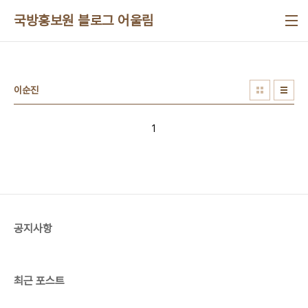
본문 바로가기
국방홍보원 블로그 어울림
이순진
1
공지사항
최근 포스트