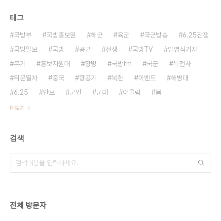
태그
국방부
국방홍보원
해군
육군
국군방송
6.25전쟁
국방일보
국방
공군
전쟁
국방TV
임영식기자
무기
홍보지원대
장병
국방fm
국군
특전사
위문열차
중국
항공기
북한
이벤트
해병대
6.25
안보
군인
군대
어울림
붐
더보기
검색
전체 방문자