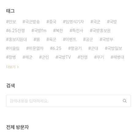
태그
안보
국군방송
중국
임영식기자
국군
국방
6.25전쟁
국방fm
북한
특전사
국방홍보원
홍보지원대
붐
육군
이벤트
공군
국방부
어울림
위문열차
6.25
항공기
군대
국방일보
장병
해군
군인
국방TV
전쟁
무기
해병대
더보기
검색
전체 방문자