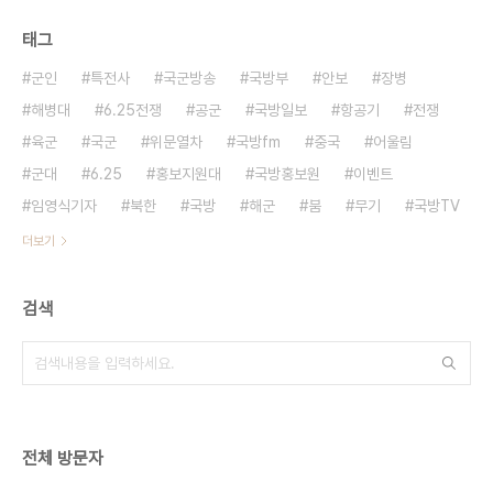
태그
군인
특전사
국군방송
국방부
안보
장병
해병대
6.25전쟁
공군
국방일보
항공기
전쟁
육군
국군
위문열차
국방fm
중국
어울림
군대
6.25
홍보지원대
국방홍보원
이벤트
임영식기자
북한
국방
해군
붐
무기
국방TV
더보기
검색
전체 방문자