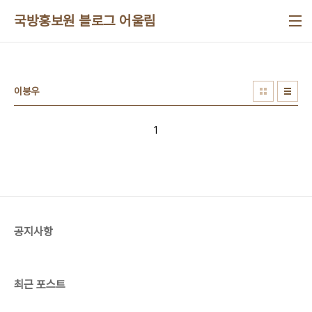
본문 바로가기
국방홍보원 블로그 어울림
이붕우
1
공지사항
최근 포스트