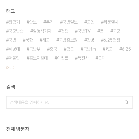
태그
항공기
안보
무기
국방일보
군인
위문열차
국군방송
임영식기자
전쟁
국방TV
붐
국군
국방
북한
해군
국방홍보원
장병
6.25전쟁
해병대
국방부
중국
공군
국방fm
육군
6.25
어울림
홍보지원대
이벤트
특전사
군대
더보기
검색
전체 방문자