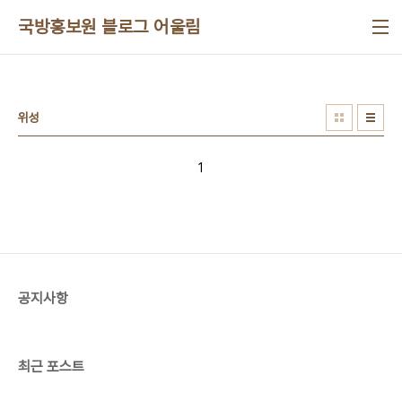
본문 바로가기
국방홍보원 블로그 어울림
위성
1
공지사항
최근 포스트