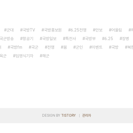
군대
국방TV
국방홍보원
6.25전쟁
안보
어울림
국군방송
항공기
국방일보
특전사
국방부
6.25
장병
대
국방fm
국군
전쟁
붐
군인
이벤트
국방
북
육군
임영식기자
해군
DESIGN BY
TISTORY
관리자