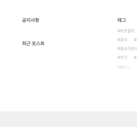
공지사항
태그
위문열차
중국
최근 포스트
홍보지원
무기
더보기