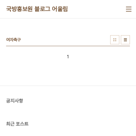
본문 바로가기
국방홍보원 블로그 어울림
여자축구
1
공지사항
최근 포스트