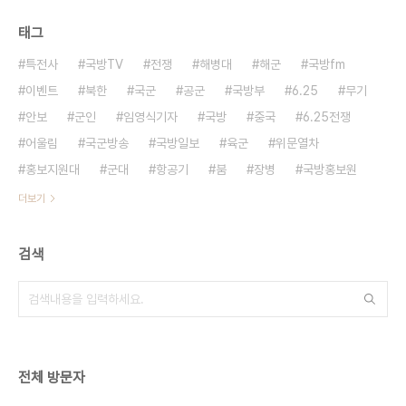
태그
특전사
국방TV
전쟁
해병대
해군
국방fm
이벤트
북한
국군
공군
국방부
6.25
무기
안보
군인
임영식기자
국방
중국
6.25전쟁
어울림
국군방송
국방일보
육군
위문열차
홍보지원대
군대
항공기
붐
장병
국방홍보원
더보기
검색
전체 방문자