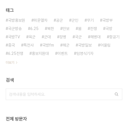
태그
국방홍보원
위문열차
공군
군인
무기
국방부
국군방송
6.25
북한
안보
붐
전쟁
국방
국방TV
육군
군대
장병
국군
해병대
항공기
중국
특전사
국방fm
해군
국방일보
어울림
6.25전쟁
홍보지원대
이벤트
임영식기자
더보기
검색
전체 방문자