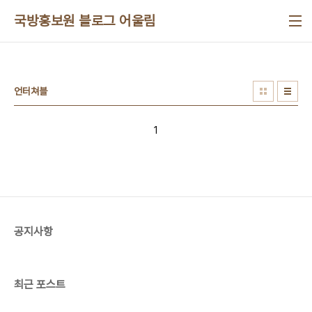
본문 바로가기
국방홍보원 블로그 어울림
언터쳐블
1
공지사항
최근 포스트