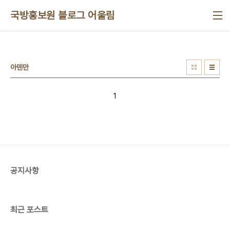
본문 바로가기
국방홍보원 블로그 어울림
아덴만
1
공지사항
최근 포스트