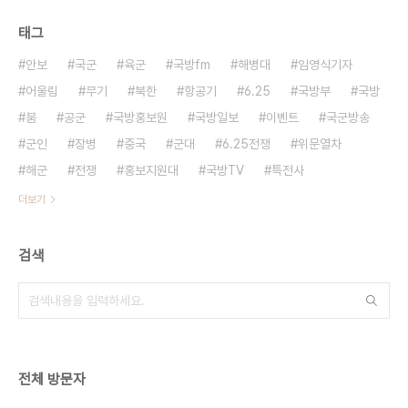
태그
안보
국군
육군
국방fm
해병대
임영식기자
어울림
무기
북한
항공기
6.25
국방부
국방
붐
공군
국방홍보원
국방일보
이벤트
국군방송
군인
장병
중국
군대
6.25전쟁
위문열차
해군
전쟁
홍보지원대
국방TV
특전사
더보기
검색
전체 방문자