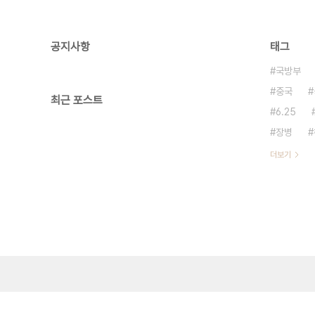
공지사항
태그
국방부
중국
최근 포스트
6.25
장병
더보기