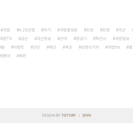
국방
6.25전쟁
무기
국방홍보원
안보
전쟁
국군
국방TV
공군
국군방송
군대
항공기
특전사
국방일보
붐
이벤트
군인
해군
육군
임영식기자
국방fm
홍
해병대
북한
DESIGN BY
TISTORY
관리자