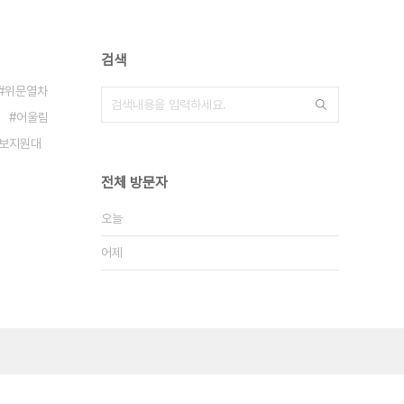
검색
위문열차
어울림
보지원대
전체 방문자
오늘
어제