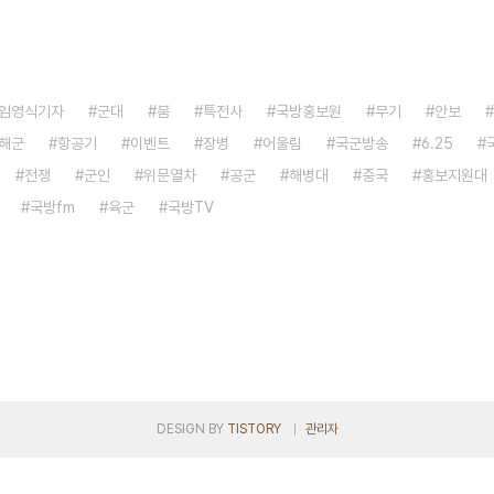
임영식기자
군대
붐
특전사
국방홍보원
무기
안보
해군
항공기
이벤트
장병
어울림
국군방송
6.25
전쟁
군인
위문열차
공군
해병대
중국
홍보지원대
국방fm
육군
국방TV
DESIGN BY
TISTORY
관리자