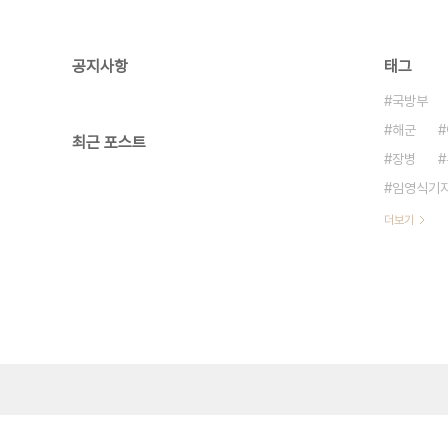
공지사항
태그
국방부
해군
최근 포스트
장병
임영식기
더보기