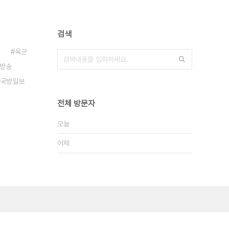
검색
육군
방송
국방일보
전체 방문자
오늘
어제