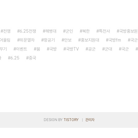
전쟁
6.25전쟁
해병대
군인
북한
특전사
국방홍보원
어울림
위문열차
항공기
안보
홍보지원대
국방fm
국군
무기
이벤트
붐
국방
국방TV
공군
군대
국군
자
6.25
중국
DESIGN BY
TISTORY
관리자