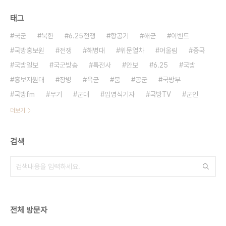
태그
국군
북한
6.25전쟁
항공기
해군
이벤트
국방홍보원
전쟁
해병대
위문열차
어울림
중국
국방일보
국군방송
특전사
안보
6.25
국방
홍보지원대
장병
육군
붐
공군
국방부
국방fm
무기
군대
임영식기자
국방TV
군인
더보기
검색
전체 방문자