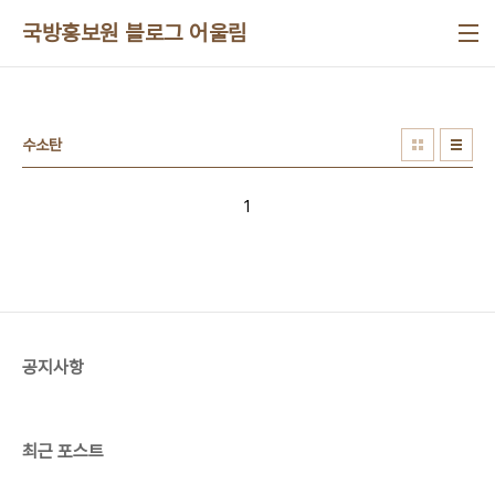
본문 바로가기
국방홍보원 블로그 어울림
수소탄
1
공지사항
최근 포스트