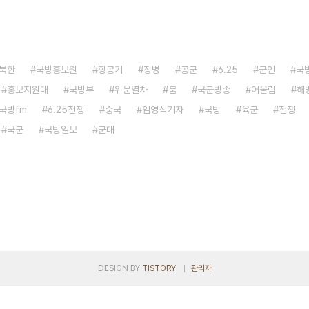
북한
국방홍보원
항공기
장병
공군
6.25
군인
국
홍보지원대
국방부
위문열차
붐
국군방송
어울림
해
국방fm
6.25전쟁
중국
임영식기자
국방
육군
전쟁
국군
국방일보
군대
DESIGN BY
TISTORY
관리자