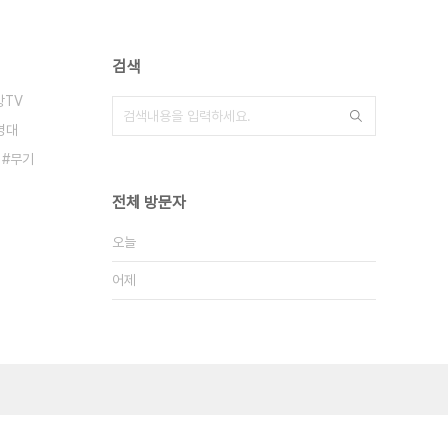
검색
방TV
병대
무기
전체 방문자
오늘
어제