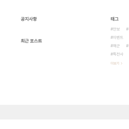
공지사항
태그
안보
이벤트
최근 포스트
해군
특전사
더보기