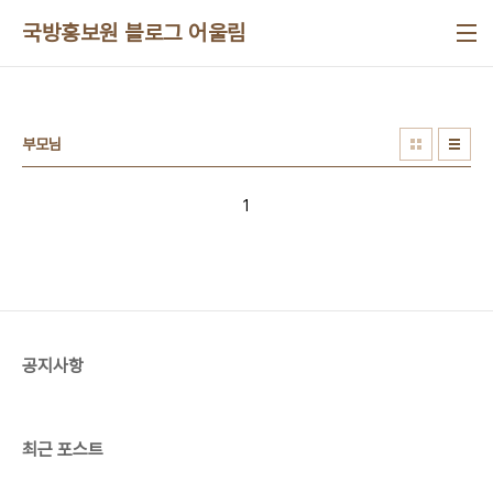
본문 바로가기
국방홍보원 블로그 어울림
부모님
1
공지사항
최근 포스트