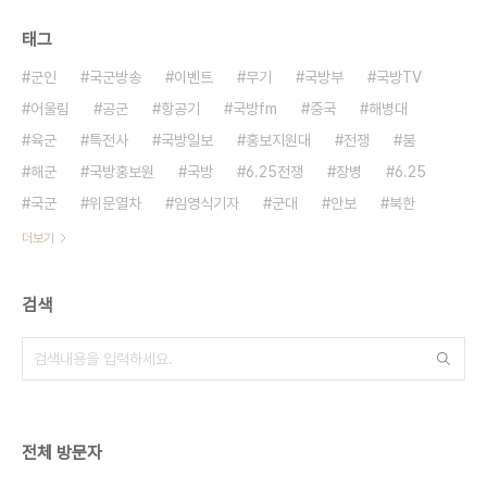
태그
군인
국군방송
이벤트
무기
국방부
국방TV
어울림
공군
항공기
국방fm
중국
해병대
육군
특전사
국방일보
홍보지원대
전쟁
붐
해군
국방홍보원
국방
6.25전쟁
장병
6.25
국군
위문열차
임영식기자
군대
안보
북한
더보기
검색
전체 방문자