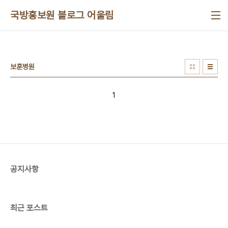
본문 바로가기
국방홍보원 블로그 어울림
보훈병원
1
공지사항
최근 포스트