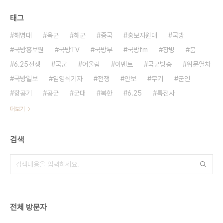
태그
해병대
육군
해군
중국
홍보지원대
국방
국방홍보원
국방TV
국방부
국방fm
장병
붐
6.25전쟁
국군
어울림
이벤트
국군방송
위문열차
국방일보
임영식기자
전쟁
안보
무기
군인
항공기
공군
군대
북한
6.25
특전사
더보기
검색
전체 방문자