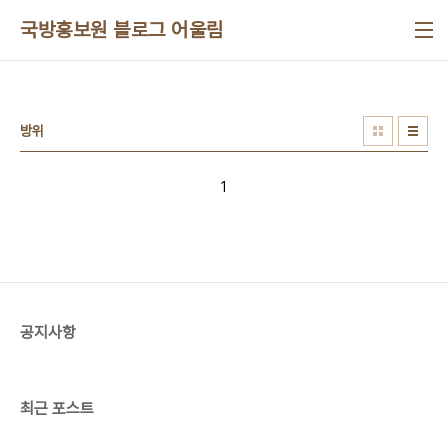
본문 바로가기
국방홍보원 블로그 어울림
방위
1
공지사항
최근 포스트