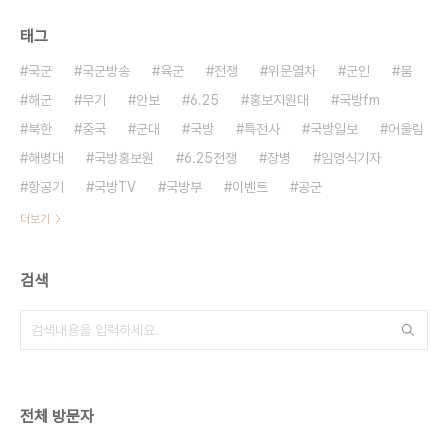
태그
국군
국군방송
육군
전쟁
위문열차
군인
붐
해군
무기
안보
6.25
홍보지원대
국방fm
북한
중국
군대
국방
특전사
국방일보
어울림
해병대
국방홍보원
6.25전쟁
장병
임영식기자
항공기
국방TV
국방부
이벤트
공군
더보기
검색
전체 방문자